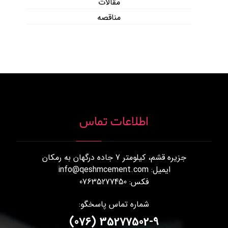
مقالات
مناقصه
اطلاعات تماس
جزیره قشم، کیلومتر 7 جاده درگهان به رمکان
ایمیل: info@qeshmcement.com
فکس: 07635277450
شماره تماس پاسخگو:
35277502-9 (076)