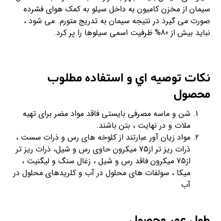
سیمان از مخزن کامیون به داخل سیلو به کمک هوای فشرده
صورت می گیرد در نتیجه سیمان به تدریج متورم می شود ،
نباید بیش از 80% ظرفیت اسمی سیلوها را پر کرد.
نكات توصيه اي و استفاده مطلوب
محصول
شن و ماسه مصرفي بايستي فاقد مواد مضر براي تهيه
ملات و در نهايت ، بتن باشند.
مواد زيان آور عبارتند از كلوخه هاي رس و ذرات سست ،
ذرات ريز تر از75 ميكرون حاوي رس و شيل، ذرات ريز تر
از75 ميكرون فاقد رس و شيل ، زغال سنگ و ليگنيت ،
ميكا ، سولفات هاي محلول در آب و كلريدهاي محلول در
آب
طول عمر محصول