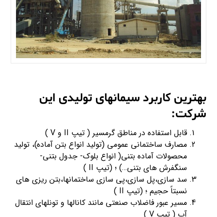
بهترین کاربرد سیمانهای تولیدی این
شرکت:
قابل استفاده در مناطق گرمسیر ( تیپ II و V )
مصارف ساختماني عمومي (توليد انواع بتن آماده)، توليد
محصولات آماده بتني( انواع بلوك- جدول بتني-
سنگفرش هاي بتني…) ؛ (تیپ II )
سد سازی،پل سازی،پی سازی ساختمانها،بتن ریزی های
نسبتاً حجیم ؛ (تیپ II )
مسیر عبور فاضلاب صنعتی مانند کانالها و تونلهای انتقال
آب ( تیپ V )