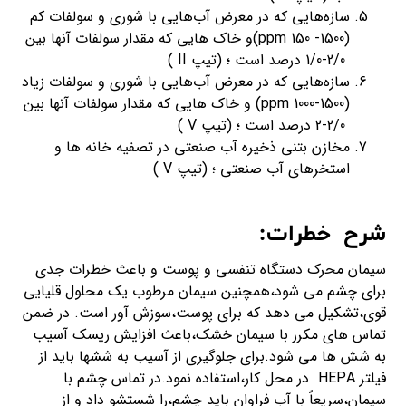
سازه‌هايي که در معرض آب‌هایی با شوري و سولفات كم
(ppm 150 -1500)و خاک هایی که مقدار سولفات آنها بین
2/0-1/0 درصد است ؛ (تیپ II )
سازه‌هايي که در معرض آب‌هایی با شوري و سولفات زیاد
(ppm 1000-1500) و خاک هایی که مقدار سولفات آنها بین
2/0-2 درصد است ؛ (تیپ V )
مخازن بتنی ذخیره آب صنعتی در تصفیه خانه ها و
استخرهای آب صنعتی ؛ (تیپ V )
شرح خطرات:
سیمان محرک دستگاه تنفسی و پوست و باعث خطرات جدی
برای چشم می شود،همچنین سیمان مرطوب یک محلول قلیایی
قوی،تشکیل می دهد که برای پوست،سوزش آور است. در ضمن
تماس های مکرر با سیمان خشک،باعث افزایش ریسک آسیب
به شش ها می شود.برای جلوگیری از آسیب به ششها باید از
فیلتر HEPA در محل کار،استفاده نمود.در تماس چشم با
سیمان،سریعاً با آب فراوان باید چشم،را شستشو داد و از