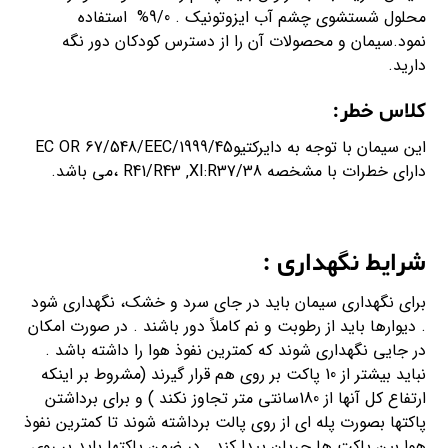
محلول شستشوی چشم آب ایزوتونیک . 9/0% استفاده
نمود.سیمان و محصولات آن را از دسترس کودکان دور نگه
دارید.
کلاس خطر:
این سیمان با توجه به دایرکتیو1999/45/EC OR 67/548/EEC
دارای خطرات با مشخصه R41/R43 ‚XI:R37/38 ،می باشد.
شرایط نگهداری :
برای نگهداری سیمان باید در جای سرد و خشک، نگهداری شود
. دیوارها باید از رطوبت و نم کاملاً دور باشند . در صورت امکان
در جایی نگهداری شوند که کمترین نفوذ هوا را داشته باشد .
نباید بیشتر از 10 پاکت بر روی هم قرار گیرند (مشروط بر اینکه
ارتفاع کل آنها از 180سانتی متر تجاوز نکند ) و برای برداشتن
پاکتها بصورت پله ای از روی پالت برداشته شوند تا کمترین نفوذ
هوا بین پاکت ها جریان پیدا کند . در ضمن پاکتها باید بر روی