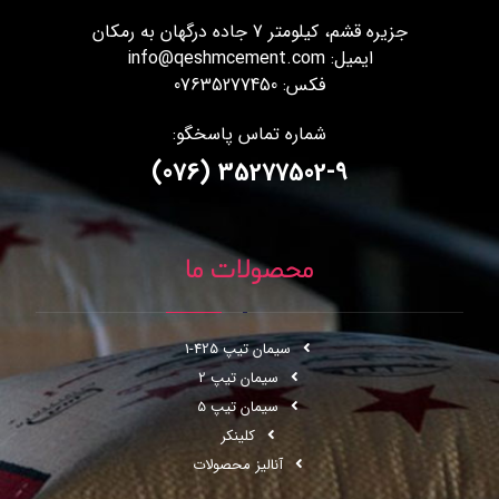
جزیره قشم، کیلومتر 7 جاده درگهان به رمکان
ایمیل: info@qeshmcement.com
فکس: 07635277450
شماره تماس پاسخگو:
35277502-9 (076)
محصولات ما
سیمان تیپ 425-1
سیمان تیپ 2
سیمان تیپ 5
کلینکر
آنالیز محصولات