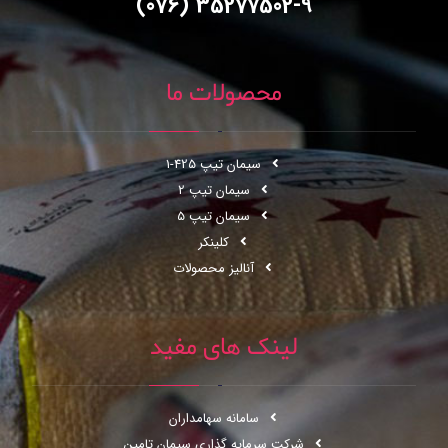
35277502-9 (076)
محصولات ما
سیمان تیپ 425-1
سیمان تیپ 2
سیمان تیپ 5
کلینکر
آنالیز محصولات
لینک های مفید
سامانه سهامداران
شرکت سرمایه گذاری سیمان تامین